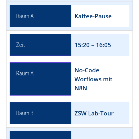
Kaffee-Pause
Raum A
15:20 – 16:05
Zeit
No-Code
Raum A
Worflows mit
N8N
ZSW Lab-Tour
Raum B